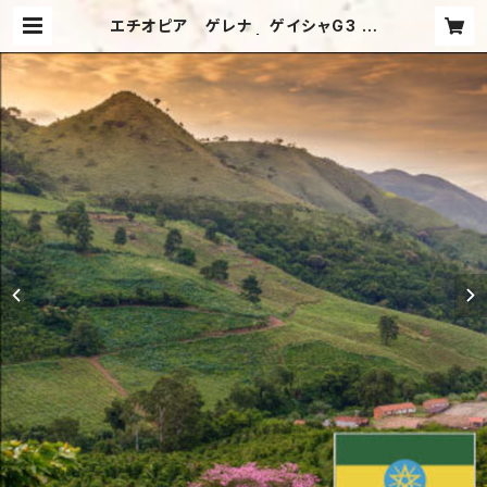
エチオピア ゲレナ ゲイシャG3 ナ
チュラル（200g） | 須磨コーヒー