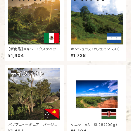
【新商品】メキシコ・クステペック
ホンジュラス・カフェインレス（2
国旗（200g）
00g）
¥1,404
¥1,728
パプアニューギニア バージン
ケニヤ AA SL28（200g）
マウンテン（200g）