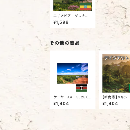
エチオピア ゲレナ
ゲイシャG3 ナチュラル
¥1,598
（200g）
その他の商品
ケニヤ AA SL28（2
【新商品】メキシ
00g）
テペック国旗（20
¥1,404
¥1,404