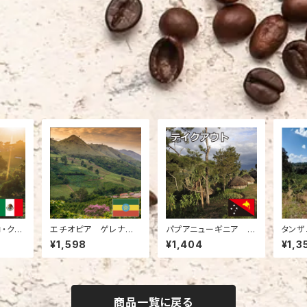
コ・クス
エチオピア ゲレナ
パプアニューギニア バ
タンザ
0g）
ゲイシャG3 ナチュラル
ージンマウンテン（200
ンパララ
¥1,598
¥1,404
¥1,3
（200g）
g）
商品一覧に戻る