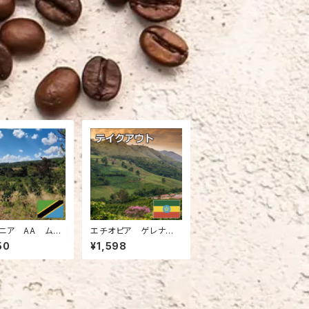
ニア AA ムワ
エチオピア ゲレナ
（200g）
ゲイシャG3 ナチュラル
50
¥1,598
（200g）