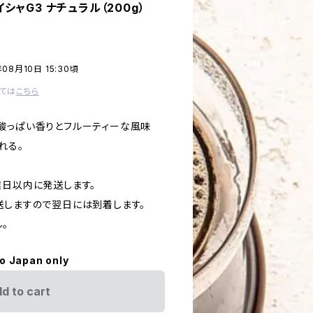
ャG3 ナチュラル（200g）
08月10日 15:30頃
ては
こちら
酸っぱい香りとフルーティーな風味
れる。
業日以内に発送します。
送しますので翌日には到着します。
。
to Japan only
d to cart