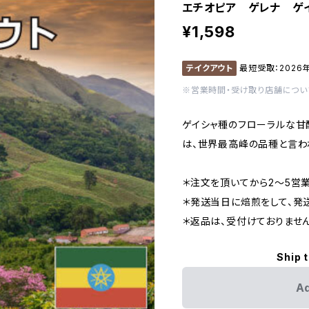
エチオピア ゲレナ ゲイシ
¥1,598
テイクアウト
最短受取：2026年
※営業時間・受け取り店舗につい
ゲイシャ種のフローラルな甘
は、世界最高峰の品種と言わ
＊注文を頂いてから2～5営
＊発送当日に焙煎をして、発
＊返品は、受付けておりません
Ship 
Ad